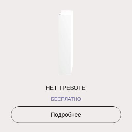
E-mail:
evgeniya@four-thirtythree.com
КАТАЛОГ
О НАС
ДЛЯ КОГО
ПОЧЕМУ 4:33
ХУДОЖНИКИ
БЛОГ
ПОЛИТИКА КОНФИДЕНЦИАЛЬНОСТИ
ОФЕРТА
УСЛОВИЯ ДОСТАВКИ
ПРАВИЛА ОПЛАТЫ
*Проект Meta Platforms Inc., деятельность которой