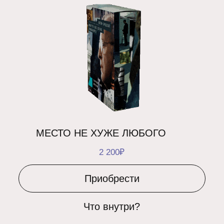
НЕТ ТРЕВОГЕ
БЕСПЛАТНО
Подробнее
СТУДИЯ ИГР 4:33
Мы на связи с 11:00 до 21:00 в будние дни
(Московское время)
ИП Фаенкова Евгения
ИНН: 781457670630
Телефон:
+7 911 287 95 33