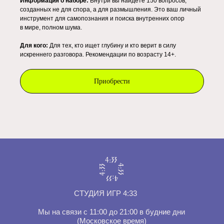
Информация о наборе:
Внутри вы найдете 150 вопросов,
созданных не для спора, а для размышления. Это ваш личный
инструмент для самопознания и поиска внутренних опор
в мире, полном шума.
Для кого:
Для тех, кто ищет глубину и кто верит в силу
искреннего разговора. Рекомендации по возрасту 14+.
СТУДИЯ ИГР 4:33
Приобрести
Мы на связи с 11:00 до 21:00 в будние дни
(Московское время)
ИП Фаенкова Евгения
ИНН: 781457670630
Телефон:
+7 911 287 95 33
E-mail:
evgeniya@four-thirtythree.com
КАТАЛОГ
О НАС
ДЛЯ КОГО