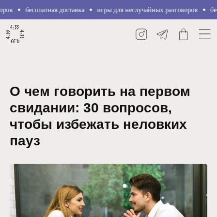
в
бесплатная доставка
игры для неслучайных разговоров
беспл
О чем говорить на первом
свидании: 30 вопросов,
чтобы избежать неловких
пауз