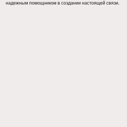
надежным помощником в создании настоящей связи.
СТУДИЯ ИГР 4:33
Мы на связи с 11:00 до 21:00 в будние дни